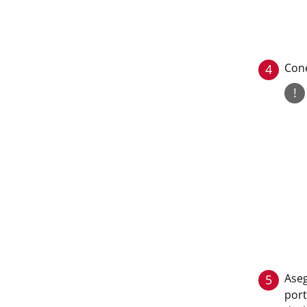
Cone
4
!
Aseg
5
port