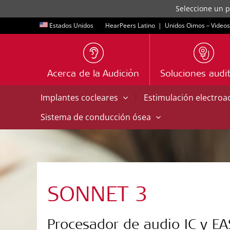
Seleccione un p
Estados Unidos
HearPeers Latino
|
Unidos Oimos – Videos
Acerca de la Audición
Soluciones audit
|
Implantes cocleares
Estimulación electroa
Sistema de conducción ósea
SONNET 3
Procesador de audio IC y EA