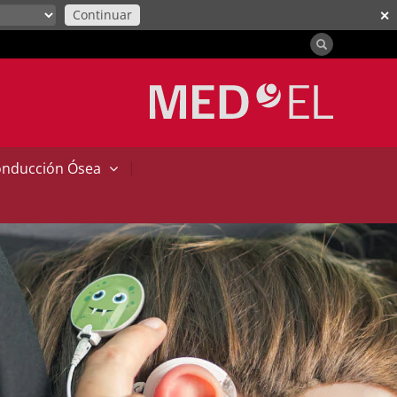
Continuar
✕
|
onducción Ósea