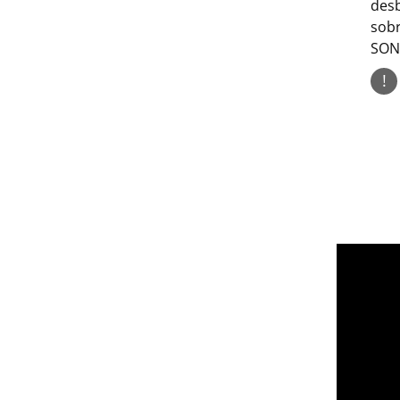
desb
sobr
SONN
!