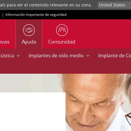
aís para ver el contenido relevante en su zona.
|
Información importante de seguridad
ivas
Ayuda
Comunidad
|
|
cústica
Implantes de oído medio
Implante de C