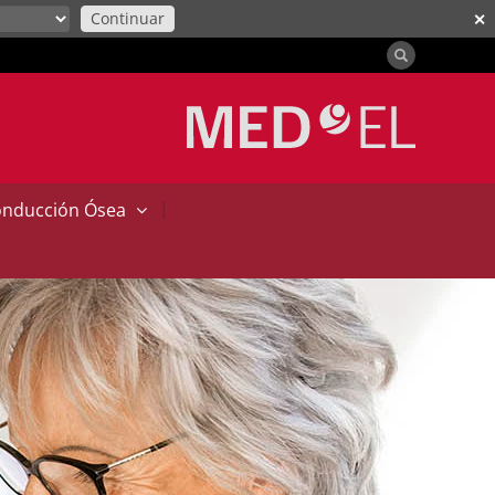
Continuar
✕
|
onducción Ósea