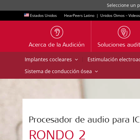
Seleccione un p
Estados Unidos
HearPeers Latino
|
Unidos Oimos – Videos
Acerca de la Audición
Soluciones audit
|
Implantes cocleares
Estimulación electroa
Sistema de conducción ósea
Procesador de audio para IC
RONDO 2