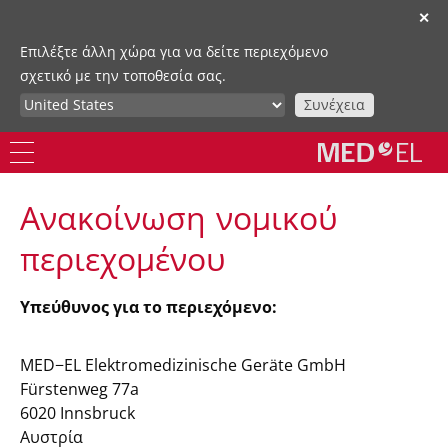
✕
Επιλέξτε άλλη χώρα για να δείτε περιεχόμενο
σχετικό με την τοποθεσία σας.
Συνέχεια
Ανακοίνωση νομικού
περιεχομένου
Υπεύθυνος για το περιεχόμενο:
MED−EL Elektromedizinische Geräte GmbH
Fürstenweg 77a
6020 Innsbruck
Αυστρία