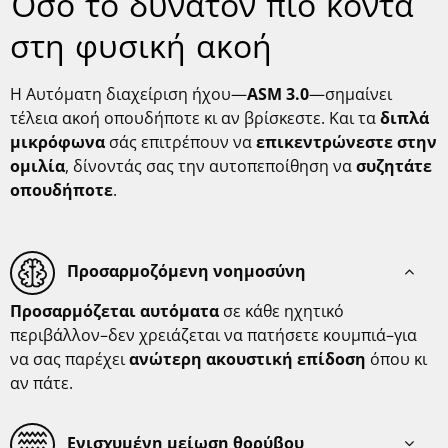
Όσο το δυνατόν πιο κοντά
στη φυσική ακοή
Η Αυτόματη διαχείριση ήχου—
ASM 3.0
—σημαίνει
τέλεια ακοή οπουδήποτε κι αν βρίσκεστε. Και τα
διπλά
μικρόφωνα
σάς επιτρέπουν να
επικεντρώνεστε στην
ομιλία
, δίνοντάς σας την αυτοπεποίθηση να
συζητάτε
οπουδήποτε
.
Προσαρμοζόμενη νοημοσύνη
Προσαρμόζεται αυτόματα
σε κάθε ηχητικό
περιβάλλον–δεν χρειάζεται να πατήσετε κουμπιά–για
να σας παρέχει
ανώτερη ακουστική επίδοση
όπου κι
αν πάτε.
Ενισχυμένη μείωση θορύβου