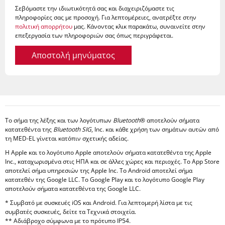
Σεβόμαστε την ιδιωτικότητά σας και διαχειριζόμαστε τις
πληροφορίες σας με προσοχή. Για λεπτομέρειες, ανατρέξτε στην
πολιτική απορρήτου
μας. Κάνοντας κλικ παρακάτω, συναινείτε στην
επεξεργασία των πληροφοριών σας όπως περιγράφεται.
Αποστολή μηνύματος
Το σήμα της λέξης και των λογότυπων
Bluetooth
® αποτελούν σήματα
κατατεθέντα της
Bluetooth SIG
, Inc. και κάθε χρήση των σημάτων αυτών από
τη MED-EL γίνεται κατόπιν σχετικής αδείας.
Η Apple και το λογότυπο Apple αποτελούν σήματα κατατεθέντα της Apple
Inc., καταχωρισμένα στις ΗΠΑ και σε άλλες χώρες και περιοχές. Το App Store
αποτελεί σήμα υπηρεσιών της Apple Inc. Το Android αποτελεί σήμα
κατατεθέν της Google LLC. Το Google Play και το λογότυπο Google Play
αποτελούν σήματα κατατεθέντα της Google LLC.
* Συμβατό με συσκευές iOS και Android. Για λεπτομερή λίστα με τις
συμβατές συσκευές, δείτε τα Τεχνικά στοιχεία.
** Αδιάβροχο σύμφωνα με το πρότυπο IP54.