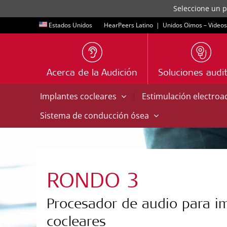
Seleccione un p
Estados Unidos
HearPeers Latino
|
Unidos Oimos – Videos
Acerca de la Audición
Soluciones audit
|
Implantes cocleares
Estimulación electroa
Sistema de conducción ósea
RONDO 3
Procesador de audio para i
cocleares