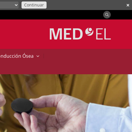
Continuar
✕
|
onducción Ósea