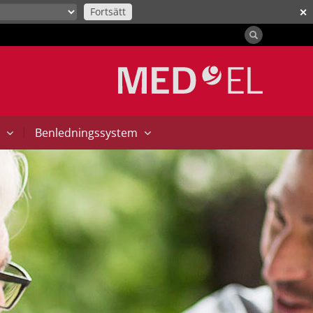
Fortsätt
✕
|
t
Benledningssystem