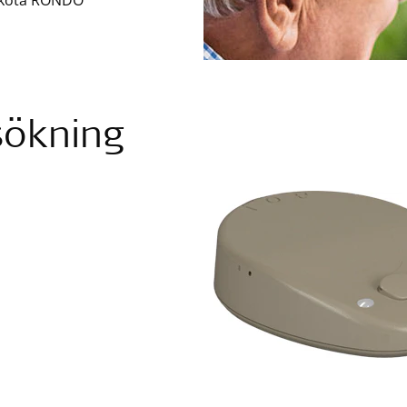
 sköta RONDO
sökning