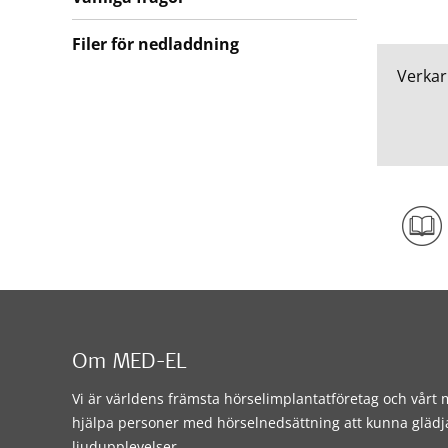
Filer för nedladdning
Verkar
Om MED-EL
Vi är världens främsta hörselimplantatföretag och vårt m
hjälpa personer med hörselnedsättning att kunna glädj
ljudupplevelser.