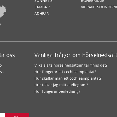
SONNET 3
BONEBRIDGE
SAMBA 2
VIBRANT SOUNDBRI
ADHEAR
ta oss
Vanliga frågor om hörselnedsät
b
Vilka slags hörselnedsättningar finns det?
ss
Hur fungerar ett cochleaimplantat?
Hur skaffar man ett cochleaimplantat?
Hur tolkar jag mitt audiogram?
Hur fungerar benledning?