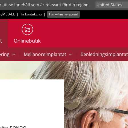
r att se innehåll som är relevant för din region.
yMED‑EL
|
Ta kontakt nu
|
För yrkespersonal
t
Onlinebutik
|
|
ering
Mellanöreimplantat
Benledningsimplanta