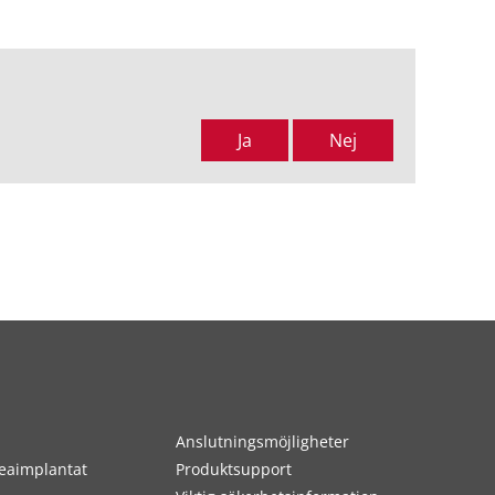
Ja
Nej
Anslutningsmöjligheter
eaimplantat
Produktsupport