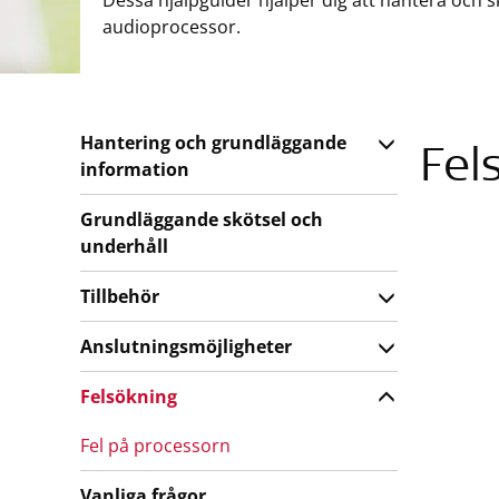
Dessa hjälpguider hjälper dig att hantera och
audioprocessor.
Hantering och grundläggande
Fel
information
Grundläggande skötsel och
underhåll
Tillbehör
Anslutningsmöjligheter
Felsökning
Fel på processorn
Vanliga frågor