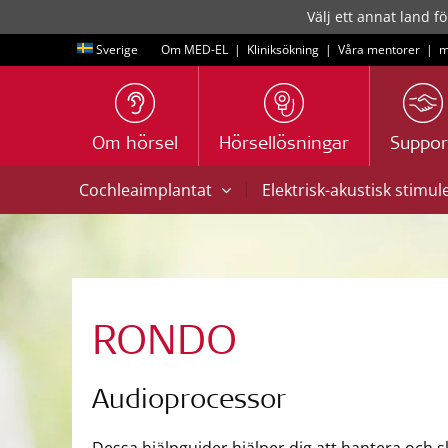
Välj ett annat land fö
Sverige
Om MED-EL
|
Kliniksökning
|
Våra mentorer
|
m
Om hörsel
Hörsellösningar
Suppor
|
Cochleaimplantat
Elektrisk-akustisk stimul
RONDO
Audioprocessor