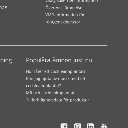
Viktig säkerhetsinformation
DGE
Överensstämmelse
VMR-information för
röntgensköterskor
tning
Populära ämnen just nu
Hur låter ett cochleaimplantat?
Kan jag njuta av musik med ett
cochleaimplantat?
MR och cochleaimplantat
Tillförlitlighetsdata för produkter