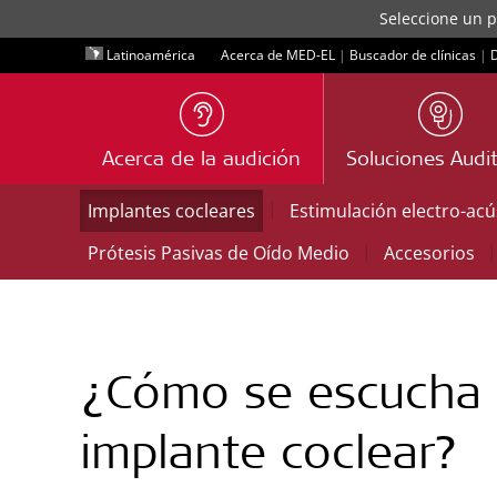
Seleccione un p
Latinoamérica
Acerca de MED-EL
|
Buscador de clínicas
|
D
Acerca de la audición
Soluciones Audit
|
Implantes cocleares
Estimulación electro-acú
|
|
Prótesis Pasivas de Oído Medio
Accesorios
¿Cómo se escucha 
implante coclear?