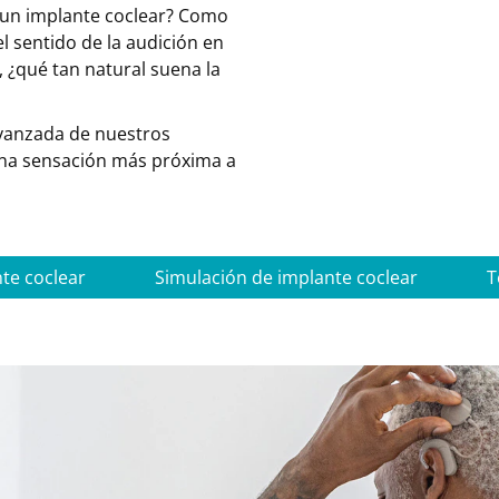
 un implante coclear? Como
l sentido de la audición en
 ¿qué tan natural suena la
avanzada de nuestros
una sensación más próxima a
te coclear
Simulación de implante coclear
T