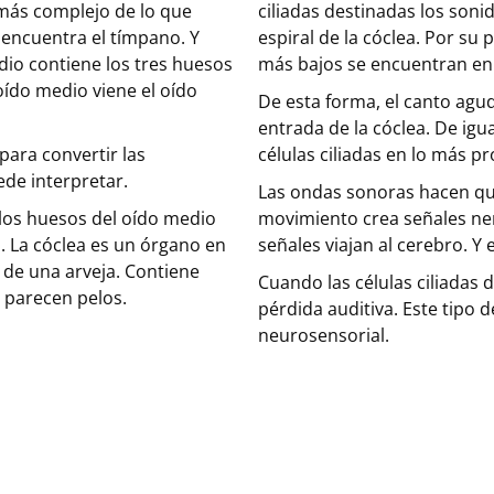
más complejo de lo que
ciliadas destinadas los soni
se encuentra el tímpano. Y
espiral de la cóclea. Por su 
dio contiene los tres huesos
más bajos se encuentran en l
do medio viene el oído
De esta forma, el canto agudo
entrada de la cóclea. De igu
para convertir las
células ciliadas en lo más pr
ede interpretar.
Las ondas sonoras hacen que
 los huesos del oído medio
movimiento crea señales nerv
. La cóclea es un órgano en
señales viajan al cerebro. Y
de una arveja. Contiene
Cuando las células ciliadas 
e parecen pelos.
pérdida auditiva. Este tipo 
neurosensorial.