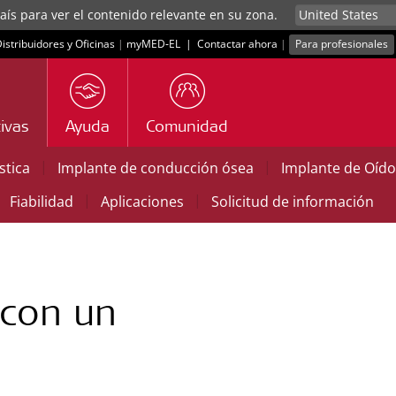
aís para ver el contenido relevante en su zona.
istribuidores y Oficinas
|
myMED‑EL
|
Contactar ahora
|
Para profesionales
ivas
Ayuda
Comunidad
|
|
stica
Implante de conducción ósea
Implante de Oíd
|
|
Fiabilidad
Aplicaciones
Solicitud de información
con un