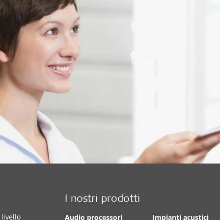
I nostri prodotti
livello
Audio processori
Impianti acustici