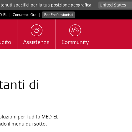
tenuti specifici per la tua posizione geografica.
D‑EL
|
Contattaci Ora
|
Per Professionisti
udito
Assistenza
Community
anti di
oluzioni per l’udito MED-EL.
ando il menù qui sotto.