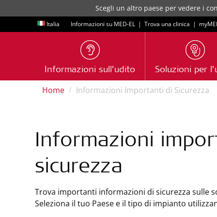
Scegli un altro paese per vedere i con
Italia
Informazioni su MED-EL
|
Trova una clinica
|
myME
Informazioni sull’udito
Soluzioni per l’
Home
Informazioni Importanti di Sicurezza
Informazioni import
sicurezza
Trova importanti informazioni di sicurezza sulle s
Seleziona il tuo Paese e il tipo di impianto utilizz