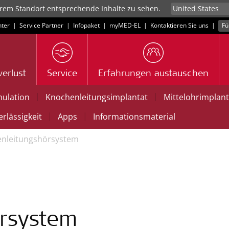
rem Standort entsprechende Inhalte zu sehen.
ter
|
Service Partner
|
Infopaket
|
myMED‑EL
|
Kontaktieren Sie uns
|
Fü
erlust
Service
Erfahrungen austauschen
|
|
mulation
Knochenleitungsimplantat
Mittelohrimplant
|
|
rlässigkeit
Apps
Informationsmaterial
nleitungshörsystem
rsystem