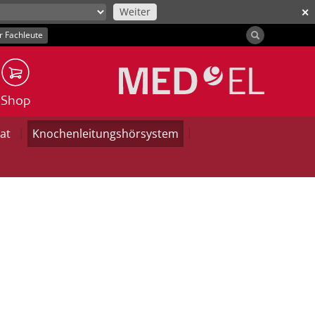
Weiter
✕
r Fachleute
Shop
|
|
at
Knochenleitungshörsystem