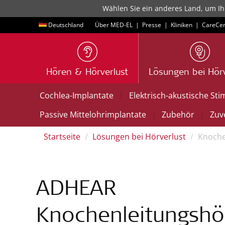
Wählen Sie ein anderes Land, um Ih
Deutschland
Über MED-EL
|
Presse
|
Kliniken
|
CareCen
Hören & Hörverlust
Lösungen bei Hörv
|
Cochlea-Implantate
Elektrisch-akustische Sti
|
|
Passive Mittelohrimplantate
Zubehör
Zuve
Startseite
Lösungen bei Hörverlust
Knoche
ADHEAR
Knochenleitungshö