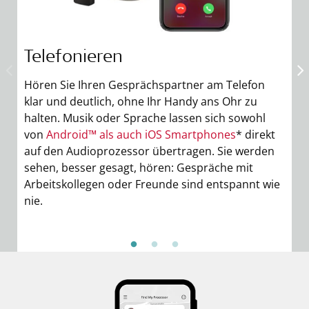
Telefonieren
M
Hören Sie Ihren Gesprächspartner am Telefon
Ge
klar und deutlich, ohne Ihr Handy ans Ohr zu
A
halten. Musik oder Sprache lassen sich sowohl
v
von
Android™ als auch iOS Smartphones
* direkt
j
auf den Audioprozessor übertragen. Sie werden
S
sehen, besser gesagt, hören: Gespräche mit
ei
Arbeitskollegen oder Freunde sind entspannt wie
nie.