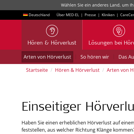
Wählen Sie ein anderes Land, um Ih
Deutschland
Über MED-EL
|
Presse
|
Kliniken
|
CareCen
Hören & Hörverlust
Lösungen bei Hörv
|
|
Arten von Hörverlust
So hören wir
Das A
Startseite
Hören & Hörverlust
Arten von H
Einseitiger Hörverlu
Haben Sie einen erheblichen Hörverlust auf eine
feststellen, aus welcher Richtung Klänge kommen