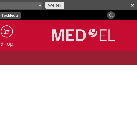
Weiter
✕
r Fachleute
Shop