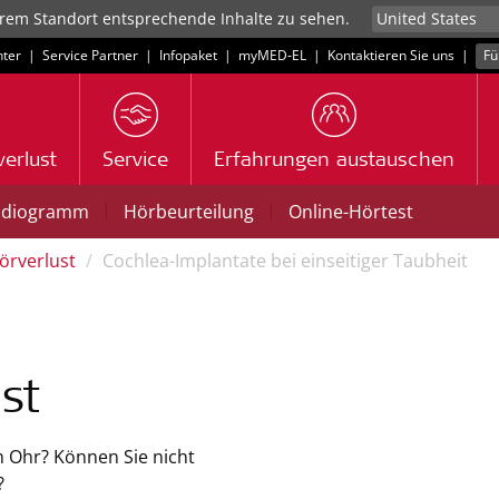
rem Standort entsprechende Inhalte zu sehen.
ter
|
Service Partner
|
Infopaket
|
myMED‑EL
|
Kontaktieren Sie uns
|
Fü
erlust
Service
Erfahrungen austauschen
|
|
udiogramm
Hörbeurteilung
Online-Hörtest
örverlust
Cochlea-Implantate bei einseitiger Taubheit
st
m Ohr? Können Sie nicht
?