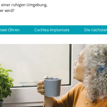
n einer ruhigen Umgebung,
er wird?
zwei Ohren
Cochlea-Implantate
Die nächsten