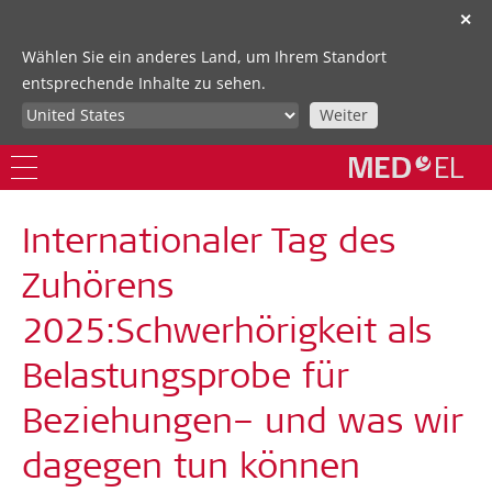
✕
Wählen Sie ein anderes Land, um Ihrem Standort
entsprechende Inhalte zu sehen.
Weiter
Internationaler Tag des
Zuhörens
2025:Schwerhörigkeit als
Belastungsprobe für
Beziehungen– und was wir
dagegen tun können